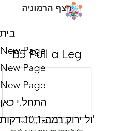
רצף הרמוניה
בית
New Page
B5 Pull a Leg
New Page
New Page
התחל.י כאן
מסלול ירוק רמה-1 10 דקות
הקש
'הבא'
לתרגיל הבא (לא זמין במסך מלא)