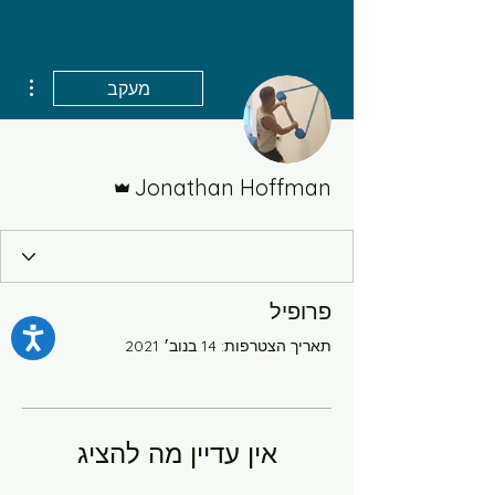
ions
מעקב
בית
אדמין
New Page
Jonathan Hoffman
New Page
פרופיל
New Page
תאריך הצטרפות: 14 בנוב׳ 2021
התחל.י כאן
מסלול ירוק רמה-1 10 דקות
אין עדיין מה להציג