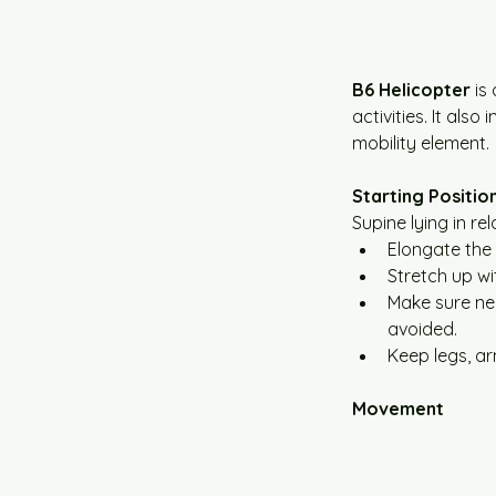
B6 Helicopter
 is
activities. It als
mobility element.
Starting Positio
Supine lying in re
Elongate the
Stretch up w
Make sure ne
avoided.
Keep legs, a
Movement