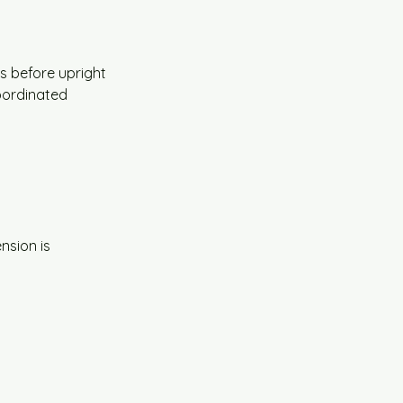
s before upright 
coordinated 
sion is 