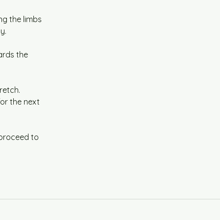
g the limbs 
y.
rds the 
retch.
or the next 
 proceed to 