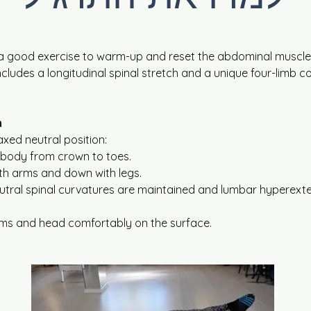
 a good exercise to warm-up and reset the abdominal muscle
o includes a longitudinal spinal stretch and a unique four-limb 
n
laxed neutral position:
 body from crown to toes.
ith arms and down with legs.
utral spinal curvatures are maintained and lumbar hyperexten
rms and head comfortably on the surface.