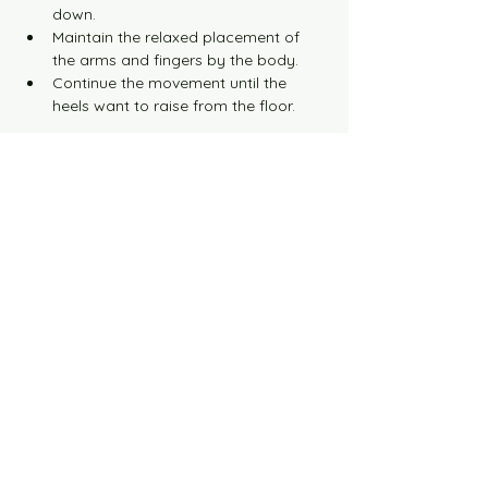
down.
Maintain the relaxed placement of 
the arms and fingers by the body.
Continue the movement until the 
heels want to raise from the floor.
Stretch Phase
Maintain this position for about a 
second, continue exhaling to hold the 
body posture.
Feel all toes pressing down on the 