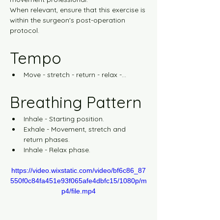
מסלול צהוב רמה-5 10 דקות
When relevant, ensure that this exercise is 
within the surgeon's post-operation 
מסלול צהוב רמה-5 30 דקות
protocol.
Tempo
רצף תרגילי המזרן
Move - stretch - return - relax -...
סרטון 30 דקות G1
Breathing Pattern
המסגרת המדעית
Inhale - Starting position.
Exhale - Movement, stretch and 
return phases.
עקרונות התרגול
Inhale - Relax phase.
https://video.wixstatic.com/video/bf6c86_87
על שיקום
550f0c84fa451e93f065afe4dbfc15/1080p/m
p4/file.mp4
קבוצה