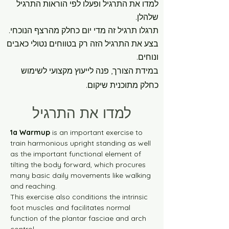
למדו את התרגיל ופעלו לפי הוראות התרגיל
מסלול ירוק רמה-1 30 דקות
שלהלן.
תרגלו תרגיל זה מדי יום כחלק מהרצף הנוכחי.
מסלול ירוק רמה-2 10 דקות
בצע את התרגיל הזה רק בטווחים נטולי כאבים
ונוחים.
מסלול ירוק רמה-2 30 דקות
במידת הצורך, פנה לייעוץ מקצועי לשימוש
כחלק מתוכנית שיקום.
מסלול כחול רמה-1 10 דקות
למדו את התרגיל
מסלול כחול רמה-1 30 דקות
1a Warmup
 is an important exercise to 
train harmonious upright standing as well 
as the important functional element of 
מסלול כחול רמה-2 10 דקות
tilting the body forward, which procures 
many basic daily movements like walking 
מסלול כחול רמה-2 30 דקות
and reaching.
This exercise also conditions the intrinsic 
foot muscles and facilitates normal 
מסלול צהוב רמה-1 10 דקות
function of the plantar fasciae and arch 