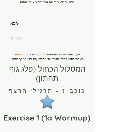
דלגו על תרגיל זה אם גורם לכאב או אי נוחות
הבא
בית
הקודם
New Page
עקבו אחר הוראות הנשימה על המסך
שאיפה
נשיפה
לעבור לתרגיל הבא הקישו על
"
הבא'
(לא זמין במסך מלא)
New Page
המסלול הכחול (פלג גוף
תחתון)
New Page
כוכב 1 - תרגילי הרצף
התחל.י כאן
Exercise 1 (1a Warmup)
מסלול ירוק רמה-1 10 דקות