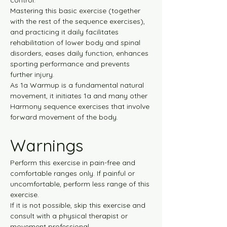
control.
Mastering this basic exercise (together 
מסלול צהוב רמה-1 30 דקות
with the rest of the sequence exercises), 
and practicing it daily facilitates 
rehabilitation of lower body and spinal 
מסלול צהוב רמה-2 10 דקות
disorders, eases daily function, enhances 
sporting performance and prevents 
further injury.
מסלול צהוב רמה-2 30 דקות
As 1a Warmup is a fundamental natural 
movement, it initiates 1a and many other 
מסלול צהוב רמה-3 10 דקות
Harmony sequence exercises that involve 
forward movement of the body.
מסלול צהוב רמה-3 30 דקות
Warnings
Perform this exercise in pain-free and 
מסלול צהוב רמה-4 10 דקות
comfortable ranges only. If painful or 
uncomfortable, perform less range of this 
exercise.
מסלול צהוב רמה-4 30 דקות
If it is not possible, skip this exercise and 
consult with a physical therapist or 
movement professional.