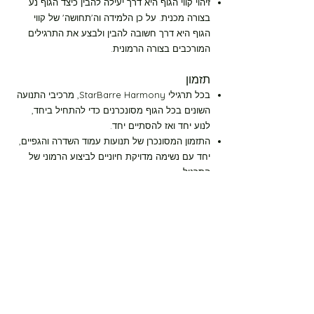
זיהוי קווי הגוף היא דרך יעילה להבין כיצד הגוף נע
בצורה מכנית. על כן הלמידה וה'תחושה' של קווי
הגוף היא דרך חשובה להבין ולבצע את התרגילים
המורכבים בצורה הרמונית.
תזמון
בכל תרגילי StarBarre Harmony, מרכיבי התנועה
השונים בכל הגוף מסונכרנים כדי להתחיל ביחד,
לנוע יחד ואז להסתיים יחד.
התזמון המסונכרן של תנועות עמוד השדרה והגפיים,
יחד עם נשימה מדויקת חיוניים לביצוע הרמוני של
התרגיל.
קצב
קצב האימון נמדד באופן שווה בין ארבעת שלבי
התנועה, ויוצר פעימה של 4:
שלב התנועה
שלב המתיחה
שלב החזרה
שלב ההרפי
ה
כדי ללמוד את התרגיל בצורה הרמונית, תרגלו אותו