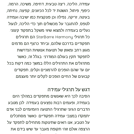
מסלול ירוק רמה-1 30 דקות
עמידה, הליכה, ריצה טבעית, דחיפה, משיכה, הרמה,
כיפוף, פיתול, הושטת יד לכל הכיוונים, קפיצה, נחיתה,
בעיטה, זריקה, נפילה וכן פונקציות כמו ישיבה ועמידה.
מסלול ירוק רמה-2 10 דקות
לטפס, להתגבר על מכשולים תוך כדי הליכה, לנעול
נעליים בעמידה ולמצוא שיווי משקל בתפקוד קיצוני.
כל תרגילי StarBarre Harmony
הם תרגילים
מסלול ירוק רמה-2 30 דקות
תפקודיים בדרכם שלהם, וביחד כרצף הם מדמים
מגוון רחב ומאוזן של תנועות אנושיות הנדרשות
מסלול כחול רמה-1 10 דקות
לתפקוד תקין בעולם המודרני. בגלל זה, כאשר
מתרגלים את התרגילים הללו במשך כמה דקות בכל
יום עד שהם הופכים להרמוניים וקלים, תפקודים
מסלול כחול רמה-1 30 דקות
קבועים של החיים הופכים לקלים יותר מעצמם.
דגש על ת
רגילי עמידה
מסלול כחול רמה-2 10 דקות
הסיבה לכך היא שאנשים מתפקדים במהלך היום
בעמידה, ופעמים רבות נפצעים בעמידה. לכן מטבע
מסלול כחול רמה-2 30 דקות
הדברים הגיוני שתרגילי התנועה היומיומיים לבני אדם
יתמקדו במצבי עמידה תפקודיים. כאשר מסתכלים
על הטבע, אנו רואים שתינוקות מתחילים לתפקד על
מסלול צהוב רמה-1 10 דקות
הר
צפה אולם זוהי תקופת מעבר עד שיש בידם את