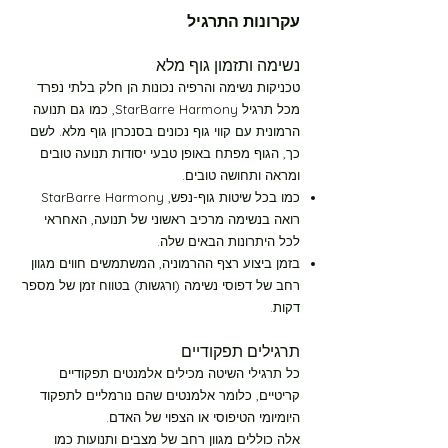
עקרונות התרגיל
נשימה ותזמון גוף מלא
טכניקות נשימה והרפיה נכונות הן חלק בלתי נפרד
בית
מכל תרגיל StarBarre Harmony, כמו גם תנועה
הרמונית עם קווי גוף נכונים בסנכרון גוף מלא. לשם
כך, הגוף מפתח באופן טבעי יסודות תנועה טובים
New Page
ומראה ותחושה טובים.
כמו בכל שיטות גוף-נפש, StarBarre Harmony
רואה בנשימה מרכיב ראשוני של תנועה, האחראי
New Page
לכל היתרונות הבאים שלה.
בזמן ביצוע רצף ההרמוניה, המשתמשים חווים מגוון
New Page
רחב של דפוסי נשימה (ורגשות) בטווח זמן של מספר
דקות.
התחל.י כאן
תרגילים תפקודיים
כל תרגילי השיטה מכילים אלמנטים תפקודיים
קריטיים, כלומר אלמנטים שהם נורמליים לתפקוד
מסלול ירוק רמה-1 10 דקות
היומיומי הטיפוסי או הצפוי של האדם.
אלה כוללים מגוון רחב של מצבים ותנועות
כמו