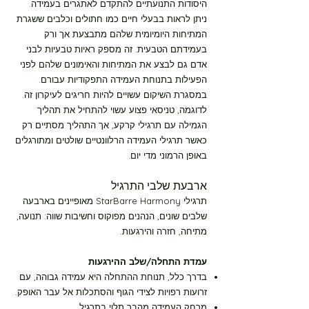
היסודות התנועתיים להתקדם לאתגרים בעמידה.
ניתן לראות בבעלי חיים כמו חתולים וכלבים ששגרת
מסלול צהוב רמה-1 30 דקות
המתיחות היומיומית שלהם מתבצעת אך ורק
בעמידתם הטבעית. זה מספק ראיות טבעיות לבני
מסלול צהוב רמה-2 10 דקות
אדם גם לבצע את המתיחות והאימונים שלהם לפני
הפעילות בתנוחת העמידה התפקודיות עבורם.
במסגרת השיקום עשויים להיות חריגים לעיקרון זה.
מסלול צהוב רמה-2 30 דקות
לדוגמה, טניסאי פצוע עשוי להתחיל את תהליך
הגמילה עם תרגילי קרקע, אך התהליך מסתיים רק
כאשר תרגילי העמידה הרלוונטיים שולטים ומתורגלים
מסלול צהוב רמה-3 10 דקות
באופן הרמוני מדי יום.
ארבעת שלבי התרגיל
מסלול צהוב רמה-3 30 דקות
תרגילי StarBarre Harmony מאופיינים בארבעה
שלבים שונים, הנהנים מפוקוס וחשיבות שווה: תנועה,
מסלול צהוב רמה-4 10 דקות
מתיחה, חזרה והירגעות.
עמדת התחלה/שלב ההירגעות
מסלול צהוב רמה-4 30 דקות
בדרך כלל, תנוחת ההתחלה היא עמידה גבוהה, עם
זרועות רפויות לצידי הגוף והסתכלות אל עבר האופק.
מרחק העמידה מהבר תלוי בתרגיל.