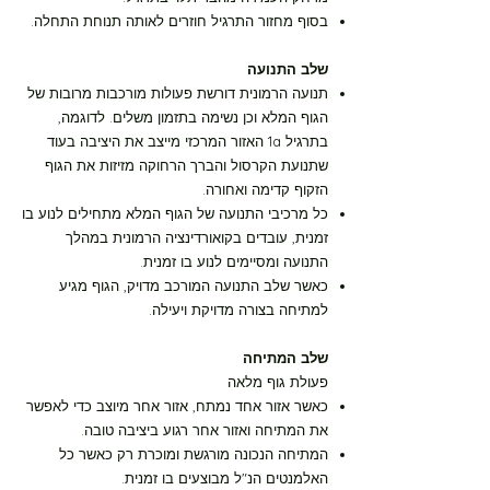
מסלול צהוב רמה-5 10 דקות
בסוף מחזור התרגיל חוזרים לאותה תנוחת התחלה.
מסלול צהוב רמה-5 30 דקות
שלב התנועה
תנועה הרמונית דורשת פעולות מורכבות מרובות של
הגוף המלא וכן נשימה בתזמון משלים. לדוגמה,
רצף תרגילי המזרן
בתרגיל 1a האזור המרכזי מייצב את היציבה בעוד
שתנועת הקרסול והברך הרחוקה מזיזות את הגוף
סרטון 30 דקות G1
הזקוף קדימה ואחורה.
כל מרכיבי התנועה של הגוף המלא מתחילים לנוע בו
זמנית, עובדים בקואורדינציה הרמונית במהלך
המסגרת המדעית
התנועה ומסיימים לנוע בו זמנית.
כאשר שלב התנועה המורכב מדויק, הגוף מגיע
למתיחה בצורה מדויקת ויעילה.
עקרונות התרגול
שלב המתיחה
פעולת גוף מלאה
על שיקום
כאשר אזור אחד נמתח, אזור אחר מיוצב כדי לאפשר
את המתיחה ואזור אחר רגוע ביציבה טובה.
קבוצה
המתיחה הנכונה מורגשת ומוכרת רק כאשר כל
האלמנטים הנ"ל מבוצעים בו זמנית.