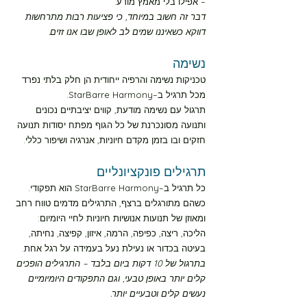
– אפילו בלי מאמץ מודע.
דבר זה חשוב במיוחד, כי פציעות רבות מתרחשות
מסלול צהוב רמה-1 30 דקות
דווקא כשאיננו שמים לב לאופן שבו אנו זזים.
נשימה
מסלול צהוב רמה-2 10 דקות
טכניקות נשימה והרפיה ייחודית הן חלק בלתי נפרד
מכל תרגיל ב–StarBarre Harmony.
מסלול צהוב רמה-2 30 דקות
תרגול עם נשימה מודעת, קווים יציבתיים נכונים
ותנועה מסונכרנת של כל הגוף מפתח יסודות תנועה
חזקים ובו בזמן מקדם חיוניות, אנרגיה ושיפור כללי.
מסלול צהוב רמה-3 10 דקות
תרגילים פונקציונליים
מסלול צהוב רמה-3 30 דקות
כל תרגיל ב–StarBarre Harmony הוא תפקודי.
כשהם מתורגלים ברצף, התרגילים מדמים טווח רחב
ומאוזן של תנועות אנושיות חיוניות לחיי היומיום:
מסלול צהוב רמה-4 10 דקות
הליכה, ריצה, כפיפה, הרמה, איזון, קפיצה, נחיתה,
בעיטה בכדור או נעילת נעל בעמידה על רגל אחת.
בתרגול של 10 דקות ביום בלבד – התרגילים הופכים
מסלול צהוב רמה-4 30 דקות
קלים יותר באופן טבעי, וגם התפקודים היומיומיים
נעשים קלים וטבעיים יותר.