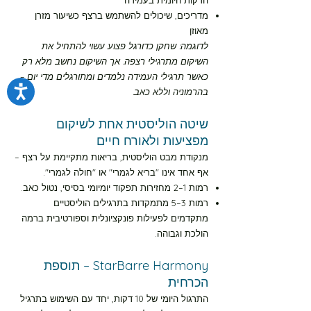
הדקות היומית בעמידה
מדריכים, שיכולים להשתמש ברצף כשיעור מזרן
מאוזן
לדוגמה: שחקן כדורגל פצוע עשוי להתחיל את
השיקום מתרגילי רצפה. אך השיקום נחשב מלא רק
כאשר תרגילי העמידה נלמדים ומתורגלים מדי יום –
בהרמוניה וללא כאב.
שיטה הוליסטית אחת לשיקום
מפציעות ולאורח חיים
מנקודת מבט הוליסטית, בריאות מתקיימת על רצף –
אף אחד אינו "בריא לגמרי" או "חולה לגמרי".
רמות 1–2 מחזירות תפקוד יומיומי בסיסי, נטול כאב.
רמות 3–5 מתמקדות בתרגילים הוליסטיים
מתקדמים לפעילות פונקציונלית וספורטיבית ברמה
הולכת וגבוהה.
StarBarre Harmony – תוספת
הכרחית
התרגול היומי של 10 דקות, יחד עם השימוש בתרגיל