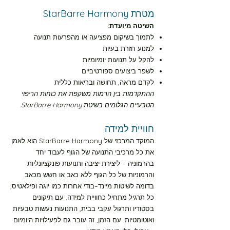
מסלול ירוק רמה-1 30 דקות
מטרת StarBarre Harmony
השיטה מיועדת:
מסלול ירוק רמה-2 10 דקות
לתמוך בשיקום מפציעה או מהפרעות תנועה
למנוע חזרת בעיות
להקל על תנועות יומיומיות
מסלול ירוק רמה-2 30 דקות
לשפר ביצועים ספורטיביים
לקדם מראה, תחושה ובריאות כללית
ההתקדמות בין הרמות משקפת את כוחות הריפוי
מסלול כחול רמה-1 10 דקות
הטבעיים הגלומים בשיטת StarBarre Harmony.
מסלול כחול רמה-1 30 דקות
חוויית למידה
המוקד המרכזי של StarBarre Harmony הוא לאמן
את כל מרכיבי התנועה של הגוף לעבוד יחד
מסלול כחול רמה-2 10 דקות
בהרמוניה – ליצירת יציבה ותנועות פונקציונליות
והרמוניות של כל הגוף ללא כאב או חשש מכאב.
מסלול כחול רמה-2 30 דקות
בדומה לשיטות מיינד–בודי אחרות כמו יוגה ופילאטיס,
כל תרגיל מתחיל כחוויית למידה. עם תיקונים
בסטודיו ותרגול עקבי בבית, התנועות נעשות טבעיות
מסלול צהוב רמה-1 10 דקות
ואוטומטיות. עם הזמן, זה עובר גם לפעילויות היומיום