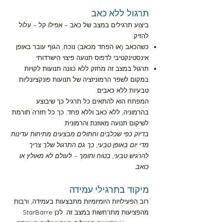
מסלול צהוב רמה-5 10 דקות
תרגול ללא כאב
ביצוע תרגילים במצב של כאב – אפילו קל – עלול
מסלול צהוב רמה-5 30 דקות
להזיק:
כשהכאב (או הפחד מכאב) נוכח, הגוף עובר באופן
רצף תרגילי המזרן
אינסטינקטיבי לדפוס תנועה פיצוי הישרדותי.
תרגול במצב זה מחזק ללא כוונה תנועות לקויות
במקום לשפר הרמוניזציה של תנועות פונקציונליות
סרטון 30 דקות G1
טבעיות ללא כאבים.
המפתח הוא להתאים כל תרגיל כך שיבוצע
בהרמוניה, ללא כאב וללא פחד. כך כל חזרה תורמת
המסגרת המדעית
לשיקום תנועה מאוזנת והרמונית.
בדיוק כפי שכלבים וחתולים מבצעים מתיחות עדינות
עקרונות התרגול
מדי יום באופן טבעי, כך גם התרגול שלך צריך
להרגיש טבעי, בטוח ותומך – לעולם לא מאולץ או
כואב.
על שיקום
מיקוד בתרגילי עמידה
רוב הפעילויות היומיומיות מתבצעות בעמידה, ורבות
קבוצה
מהפציעות מתרחשות במצב זה. לכן StarBarre