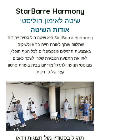
StarBarre Harmony
שיטה לאימון הוליסטי
אודות השיטה
בית
StarBarre Harmony היא שיטה הוליסטית ייחודית
שתלווה אותך לאורח חיים בריא ולשיקום.
New Page
באמצעות תרגילים פונקציונליים לכל הגוף תוכל/י
לאזן את התנועה הטבעית שלך, לשכך כאבים
מבוססי תנועה ולתרגל מדי יום בבית בעזרת סרטון
New Page
קצר של 10 דקות.
New Page
התחל.י כאן
מסלול ירוק רמה-1 10 דקות
תרגול בסטודיו מול תצוגות וידאו