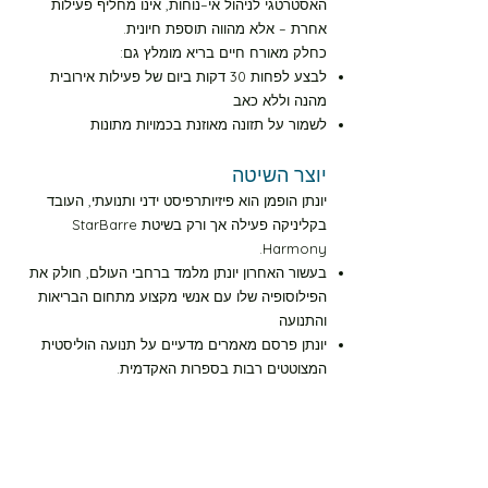
האסטרטגי לניהול אי–נוחות, אינו מחליף פעילות
אחרת – אלא מהווה תוספת חיונית.
כחלק מאורח חיים בריא מומלץ גם:
לבצע לפחות 30 דקות ביום של פעילות אירובית
מהנה וללא כאב
לשמור על תזונה מאוזנת בכמויות מתונות
יוצר השיטה
יונתן הופמן הוא פיזיותרפיסט ידני ותנועתי, העובד
בקליניקה פעילה אך ורק בשיטת StarBarre
Harmony.
בעשור האחרון יונתן מלמד ברחבי העולם, חולק את
הפילוסופיה שלו עם אנשי מקצוע מתחום הבריאות
והתנועה
יונתן פרסם מאמרים מדעיים על תנועה הוליסטית
המצוטטים רבות בספרות האקדמית.
במהלך הקריירה טיפל בטניסאים מקצועיים, קבוצות
כדורסל, ובעשרות אלפי אנשים עם כאבי גב, בעיות
שריר–שלד ופציעות ספורט.
הוא גם ממציא ה–CoreAlign®, MoonRun®