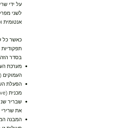
על ידי שרי
לשני מפרקי
אנטומית ופ
כאשר כל ש
תפקודיות 
בסדר הזה 
העמוקים (Stability Active).
הפעלת השר
מכנית (Stability Passive).
את שרירי התנוע
המבנה המכ