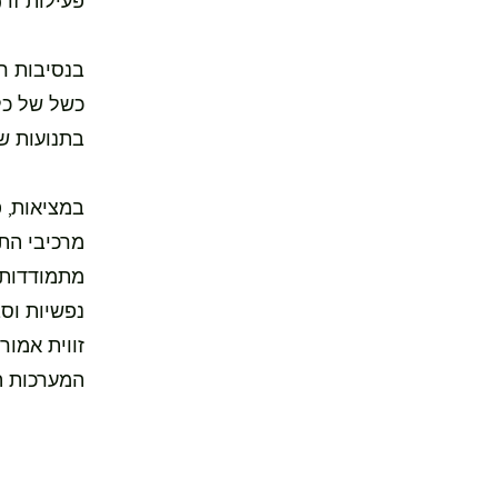
פעילות זו (Mobility Passive)
בנסיבות ר
כשל של כל
בתנועות של
במציאות, פ
מרכיבי התנ
מתמודדות 
נפשיות וסב
זווית אמור
המערכות הי