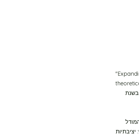
"Expandi
theoretic
פורסם על ידי כתב העט המדעי Elsevier Medical Hypothesis בשנת
199 (2). בהרחבת המודל
 יציבתיות