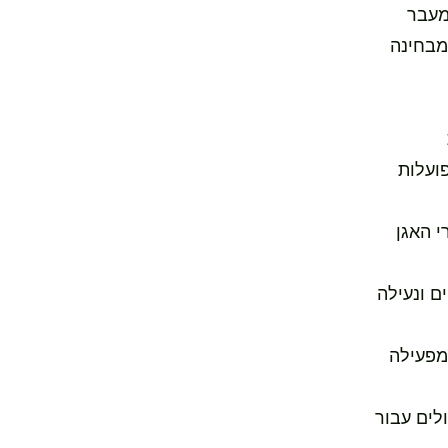
מעבר
מבחינה
ועלות
את שרירי האגן
ם ונעילה
אוחר יותר, מערכת העצבים המרכזית (Mobility Neural) מפעילה
לים עבור