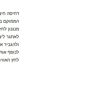
דחיסה חיצו
הממוקם בא
מנגנון לחץ
לאתגר ליצ
ולהגביר א
לכופף אות
לחץ האוויר