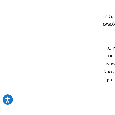
שניה.
פגיעה
 כל
רות
שפעות
ה מכל
 בין