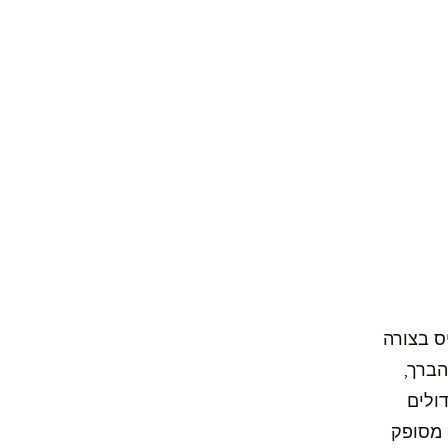
ס בצורה
הברך,
ולים
 מסופק