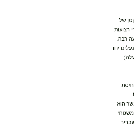
 הקטן של
 רצועות
נועה רבה.
עלים יחד
עלה)
דחיסת
tr
אשר הוא
 משטחי
מתרחש שבריר