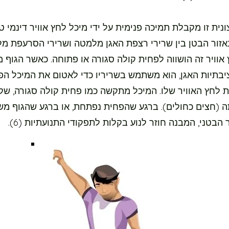
נית זו מקבלת תמיכה פנימית על ידי מיכל לחץ אוויר דינמי טב
זור הבטן בין שרירי רצפת האגן מלמטה ושרירי הסרעפת מל
 אוויר זה הושווה לפחית קולה סגורה או פתוחה. כאשר הגוף 
יבתיות האגן, הוא משתמש בשריריו כדי לאטום את המיכל הפנ
ת לחץ האוויר שלו. המיכל מתקשה כמו פחית קולה סגורה, ש
ה (חצים כחולים). ברגע שהפחית נפתחת, או ברגע שהגוף מ
 הבטני, המבנה חוזר לנוע בקלות לתפקודי התנועתיות (6).