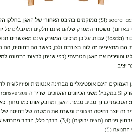
מפרקי ה- SI) sacroiliac) ממוקמים בהיבט האחורי של האגן, בחלקו
 באדום). משטחי המפרק שלהם אינם חלקים ומוגבלים על ידי
ורקמת חיבור (fascia) עבות. על כן מרכיבי המפרק אינם מאפשרים ת
, הם מתאימים זה לזה בצורתם ולכן, כאשר הם דחוסים, הם ננ
לגו והופכים את האגן הטבעתי (כפי שניתן לראות בתמונה למ
 יציב.
 העמוקים הינם אופטימליים מבחינה אנטומית ופיזיולוגית ל
משטחי מפרק SI במקביל משני הכיוונים ההפוכים. שריר ה-ansversus
abdominis הטבעתי כרוך סביב טבעת האגן, ומחבק אותו כמו מחוך. כ
יר זה יוצר דחיסה חיצונית ומשרת את המטרה של דחיסה של
מפרק SI מבחוץ פנימה (חצים ירוקים) (3,4). בדרך כלל, הדבר 
התנועה (5).