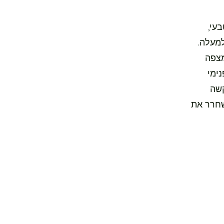
עי,
מעלה.
מצפה
ימי
קשה
שחרר את