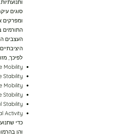
ותנועתיות
סוגים עיק
ומפרקים א
התורמים בע
העצבים המ
היציבתיים 
לפיכך, מזוהות בסך 
Active Mobility- שרירים המוטים לתנועתיות כ
Active Stability- שרירים המוטים ליציבתיות 
Passive Mobility- מפרקים המוטים לתנו
Passive Stability- מפרקים הנוטים לי
Neural Stability- הוראות עצבי
Neural Activity- הוראות עצביות
כדי שתנוע
והן בהרמוני